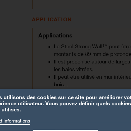
APPLICATION
Applications
Le Steel Strong Wall™ peut être
montants de 89 mm de profond
Il est préconisé autour de larg
les baies vitrées,
Il peut être utilisé en mur intér
bois...
 utilisons des cookies sur ce site pour améliorer vo
rience utilisateur. Vous pouvez définir quels cookies
 utilisés.
d'informations