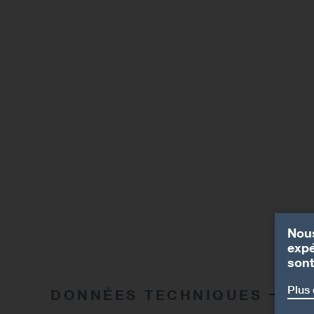
Nous
expé
sont
Plus 
DONNÉES TECHNIQUES