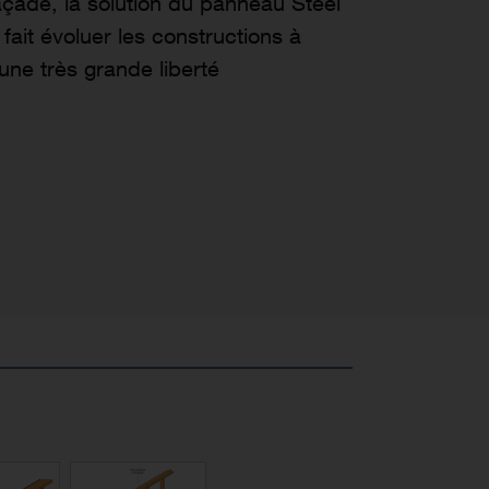
açade, la solution du panneau Steel
ait évoluer les constructions à
une très grande liberté