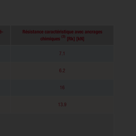
é-
Résistance caractéristique avec ancrages
(3)
chimiques
[Rk] [kN]
7.1
6.2
16
13.9