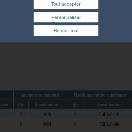
Tout accepter
Personnaliser
Retirer le consentement
Rejeter tout
Ancrages au support
Fixations platine supérieure
ndeur
Qté
Spécification
Qté
Spécification
9
2
M20
4
SSH6.0x40
9
2
M24
14
SSH6.0x90