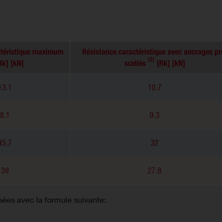
ctéristique maximum
Résistance caractéristique avec ancrages pr
(2)
k] [kN]
scellés
[Rk] [kN]
13.1
10.7
8.1
9.3
45.7
32
39
27.8
isées avec la formule suivante: