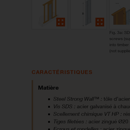
Fig. 3a: S
screws (su
into timber
(not suppli
CARACTÉRISTIQUES
Matière
Steel Strong Wall™ :
tôle d’acie
Vis SDS :
acier galvanisé à cha
Scellement chimique VT-HP :
rés
Tiges filetées :
acier zingué Ø20 
Ecrous et rondelles :
acier zingu