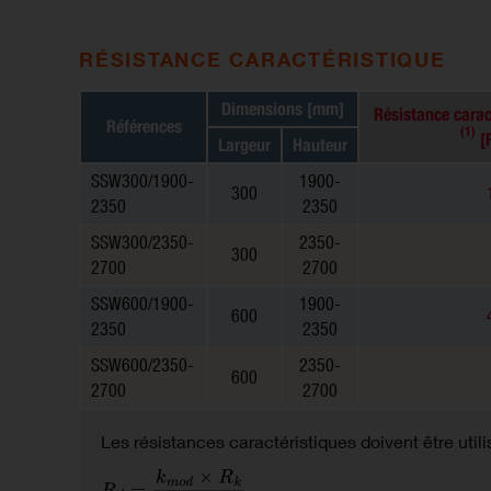
RÉSISTANCE CARACTÉRISTIQUE
Dimensions [mm]
Résistance cara
Références
(1)
[R
Largeur
Hauteur
SSW300/1900-
1900-
300
2350
2350
SSW300/2350-
2350-
300
2700
2700
SSW600/1900-
1900-
600
2350
2350
SSW600/2350-
2350-
600
2700
2700
Les résistances caractéristiques doivent être util