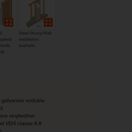
DS
Steel Strong-Wall
pplied)
installation
 studs
example.
ed)
r galvanisé ondulée
ud
ine vinylesther
et Ø24 classe 8.8
é