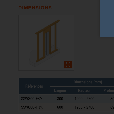
DIMENSIONS
Dimensions [mm]
Références
Largeur
Hauteur
Profo
SSW300-FR/X
300
1900 - 2700
8
SSW600-FR/X
600
1900 - 2700
8