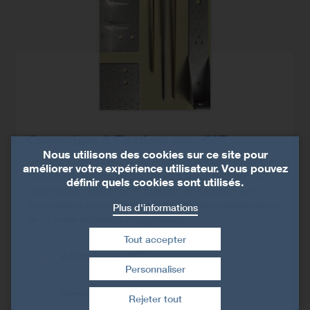
Connexions & Fixations pour CLT
Nous utilisons des cookies sur ce site pour
Découvrez dans ce nouveau catalogue toute l'expertise
améliorer votre expérience utilisateur. Vous pouvez
de Simpson Strong-Tie appliquée à la construction CLT.
définir quels cookies sont utilisés.
Connexions innovantes et fixations structurelles avec
leurs valeurs caractéristiques et toutes les configurations
Plus d'informations
de chantier détaillées et expliquées.
Tout accepter
Assemblages CLT
Personnaliser
Retirer le consentement
Version feuilletable
Rejeter tout