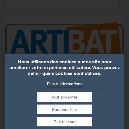
Nous utilisons des cookies sur ce site pour
améliorer votre expérience utilisateur. Vous pouvez
définir quels cookies sont utilisés.
Plus d'informations
22. Oct 2025 HAEC 08:00
-
24. Oct 2025 HAEC 18:00
Artibat
Tout accepter
Parc Expo Rennes Aéroport, La Haie Gautrais, 35170
Personnaliser
Retirer le consentement
BRUZ
Rejeter tout
L'ensemble de nos équipes vous accueillera pour