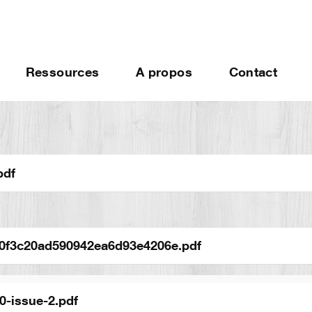
Ressources
A propos
Contact
pdf
0f3c20ad590942ea6d93e4206e.pdf
0-issue-2.pdf