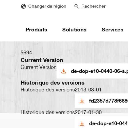
Skip
Changer de région
Rechercher
to
main
content
Produits
Solutions
Services
5694
Current Version
Current Version
de-dop-e10-0440-06-s.
Historique des versions
Historique des versions
2013-03-01
fd2357d778f668
Historique des versions
2017-01-30
de-dop-e10-044