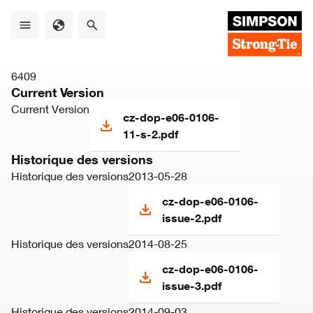
Skip
to
main
content
6409
Current Version
Current Version
cz-dop-e06-0106-
11-s-2.pdf
Historique des versions
Historique des versions
2013-05-28
cz-dop-e06-0106-
issue-2.pdf
Historique des versions
2014-08-25
cz-dop-e06-0106-
issue-3.pdf
Historique des versions
2014-09-03