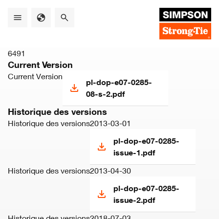
Skip
to
main
content
6491
Current Version
Current Version
pl-dop-e07-0285-
08-s-2.pdf
Historique des versions
Historique des versions
2013-03-01
pl-dop-e07-0285-
issue-1.pdf
Historique des versions
2013-04-30
pl-dop-e07-0285-
issue-2.pdf
Historique des versions
2018-07-03