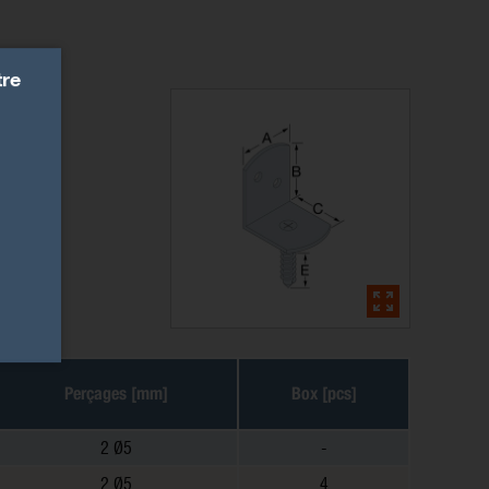
tre
Perçages [mm]
Box [pcs]
2 Ø5
-
2 Ø5
4