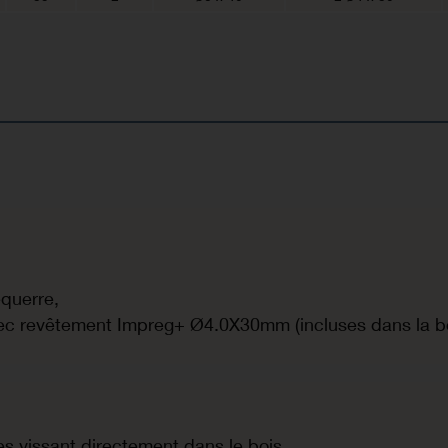
équerre,
ec revêtement Impreg+ Ø4.0X30mm (incluses dans la bo
les vissant directement dans le bois,