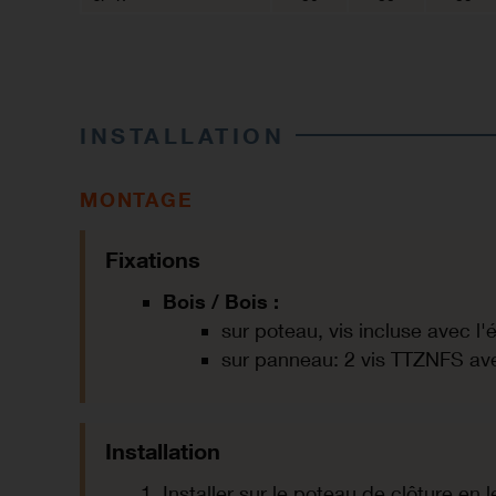
INSTALLATION
MONTAGE
Fixations
Bois / Bois :
sur poteau, vis incluse avec l'
sur panneau: 2 vis TTZNFS av
Installation
Installer sur le poteau de clôture en 