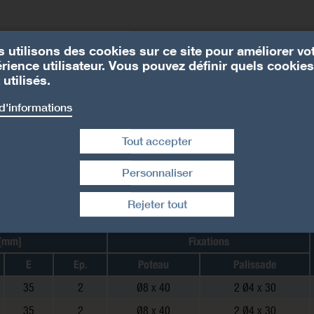
 utilisons des cookies sur ce site pour améliorer vo
rience utilisateur. Vous pouvez définir quels cookies
 utilisés.
d'informations
Tout accepter
Personnaliser
Retirer le consentement
Rejeter tout
 [mm]
Fixations
E
Ep.
Poteau
Palissade
35
2
Ø8 x 40
2 Ø4 x 30
35
2
Ø8 x 40
2 Ø4 x 30