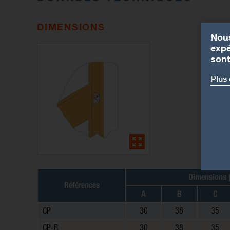
DIMENSIONS
Nous
expé
sont
Plus 
Dimensions
Références
A
B
C
CP
30
38
35
CP-R
30
38
35