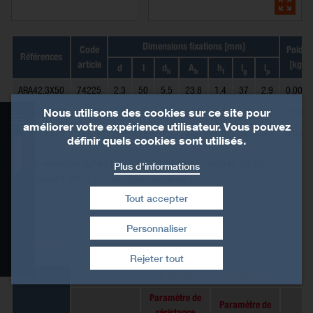
Dimensions fixations [mm]
Code
Poids
Références
article
[kg]
d
l
d
A
h
l
l
h
h
t
g
p
ARA42.3X50
74225
2.3
50
5.5
23.8
1.4
37
2.9
0.002
Nous utilisons des cookies sur ce site pour
ARA42.5X60
74226
2.5
60
5.7
25.5
1.3
42
3.4
0.002
améliorer votre expérience utilisateur. Vous pouvez
ARA43.1X75
74227
3.1
75
7.5
44.2
1.8
46
4.3
0.005
définir quels cookies sont utilisés.
Présentation
Les modèles ARA41.9x20, ARA41.9X25, ARA41.9X30
Plus d'informations
et ARA41.9X35 ne sont pas marqués CE.
Données techniques
Tout accepter
Certification
Personnaliser
Retirer le consentement
PROPRIÉTÉS CARACTÉRISTIQUES
Bibliothèque CAO et BIM
Rejeter tout
Propriétés caractéristiques
Paramètre de
Paramètre de
résistance