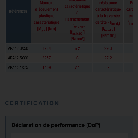
Moment
résistance
Rési
caractéristique
d’écoulement
caractéristique
caract
Références
à
plastique
à la traversée
en tr
l’arrachement
caractéristique
de tête - f
f
head,k
tens,k
- f
ax,k,90°
[M
] [Nm]
[f
]
[
y.k
head.k
[f
]
ax.k.90°
[N/mm²]
[N/mm²]
ARA42.3X50
1784
6.2
29.3
ARA42.5X60
2257
6
27.2
ARA43.1X75
4409
7.1
-
CERTIFICATION
Déclaration de performance (DoP)