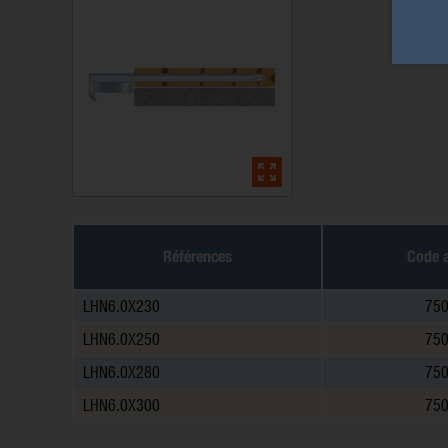
Références
Code a
LHN6.0X230
75
LHN6.0X250
75
LHN6.0X280
75
LHN6.0X300
75