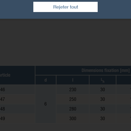
Rejeter tout
Dimensions fixation [mm]
rticle
d
l
L
h
046
230
30
047
250
30
6
048
280
30
049
300
30