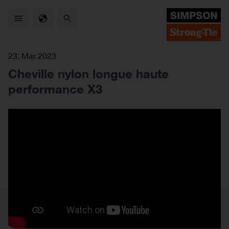
Skip
to
main
content
23. Mar 2023
Cheville nylon longue haute
performance X3