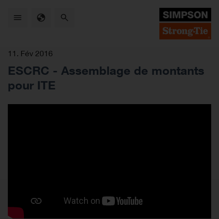
Skip
to
main
content
11. Fév 2016
ESCRC - Assemblage de montants
pour ITE