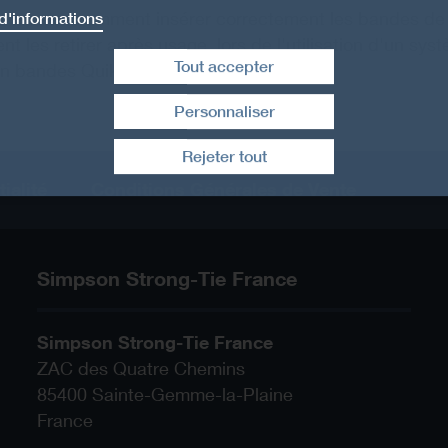
el montre comment insérer correctement les bandes de 
d'informations
t les retirer après usage, lors de l'utilisation d'un sys
Tout accepter
en bandes Quikdrive®
Personnaliser
Retirer le consentement
Rejeter tout
ialité
Conditions Générales de Vente
Simpson Strong-Tie France
Simpson Strong-Tie France
ZAC des Quatre Chemins
85400
Sainte-Gemme-la-Plaine
France