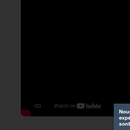
Nous
expé
sont