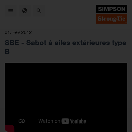
Skip
to
main
content
01. Fév 2012
SBE - Sabot à ailes extérieures type
B