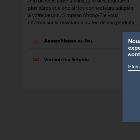
Afin de vous aider à construire des structures
plus sûres et à choisir les connecteurs adaptés
à votre besoin, Simpson Strong-Tie vous
informe sur la résistance au feu de ses produits
Assemblages au feu
Nous
expé
sont
Version feuilletable
Plus 