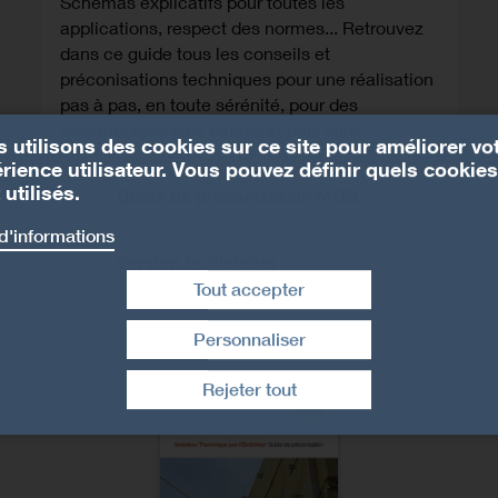
Schémas explicatifs pour toutes les
applications, respect des normes... Retrouvez
dans ce guide tous les conseils et
préconisations techniques pour une réalisation
pas à pas, en toute sérénité, pour des
assemblages plus fiables et plus sûrs..
 utilisons des cookies sur ce site pour améliorer vo
rience utilisateur. Vous pouvez définir quels cookies
 utilisés.
Guide de préconisation MOB
d'informations
Version feuilletable
Tout accepter
Personnaliser
Retirer le consentement
Rejeter tout