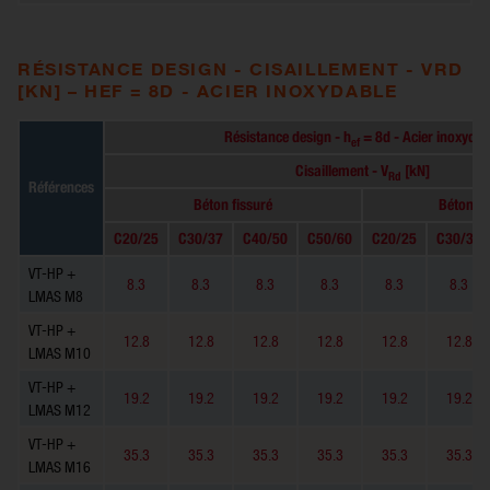
RÉSISTANCE DESIGN - CISAILLEMENT - VRD
[KN] – HEF = 8D - ACIER INOXYDABLE
Résistance design - h
= 8d - Acier inoxydab
ef
Cisaillement - V
[kN]
Rd
Références
Béton fissuré
Béton no
C20/25
C30/37
C40/50
C50/60
C20/25
C30/37
VT-HP +
8.3
8.3
8.3
8.3
8.3
8.3
LMAS M8
VT-HP +
12.8
12.8
12.8
12.8
12.8
12.8
LMAS M10
VT-HP +
19.2
19.2
19.2
19.2
19.2
19.2
LMAS M12
VT-HP +
35.3
35.3
35.3
35.3
35.3
35.3
LMAS M16