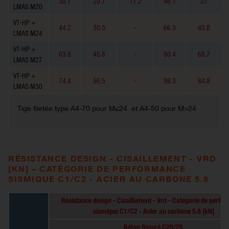
30.7
20.7
11.2
46.1
31
LMAS M20
VT-HP +
44.2
30.5
-
66.3
45.8
LMAS M24
VT-HP +
63.5
45.8
-
80.4
68.7
LMAS M27
VT-HP +
74.4
56.5
-
98.3
84.8
LMAS M30
Tige filetée type A4-70 pour M≤24 et A4-50 pour M>24
RÉSISTANCE DESIGN - CISAILLEMENT - VRD
[KN] – CATÉGORIE DE PERFORMANCE
SISMIQUE C1/C2 - ACIER AU CARBONE 5.8
Résistance design - Cisaillement - Vrd - Catégorie de perfo
sismique C1/C2 - Acier au carbone 5.8 [kN]
Béton fissuré C20/25