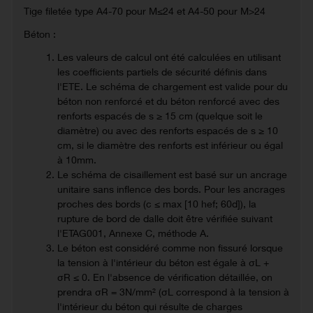
Tige filetée type A4-70 pour M≤24 et A4-50 pour M>24
Béton :
Les valeurs de calcul ont été calculées en utilisant
les coefficients partiels de sécurité définis dans
l'ETE. Le schéma de chargement est valide pour du
béton non renforcé et du béton renforcé avec des
renforts espacés de s ≥ 15 cm (quelque soit le
diamètre) ou avec des renforts espacés de s ≥ 10
cm, si le diamètre des renforts est inférieur ou égal
à 10mm.
Le schéma de cisaillement est basé sur un ancrage
unitaire sans inflence des bords. Pour les ancrages
proches des bords (c ≤ max [10 hef; 60d]), la
rupture de bord de dalle doit être vérifiée suivant
l'ETAG001, Annexe C, méthode A.
Le béton est considéré comme non fissuré lorsque
la tension à l'intérieur du béton est égale à σL +
σR ≤ 0. En l'absence de vérification détaillée, on
prendra σR = 3N/mm² (σL correspond à la tension à
l'intérieur du béton qui résulte de charges