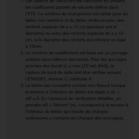
Les valeurs de calcul ont été calculées en utilisant
les coefficients partiels de sécurité définis dans
l'ETE. Le schéma de chargement est valide pour du
béton non renforcé et du béton renforcé avec des
renforts espacés de s ≥ 15 cm (quelque soit le
diamètre) ou avec des renforts espacés de s ≥ 10
cm, si le diamètre des renforts est inférieur ou égal
à 10mm.
Le schéma de cisaillement est basé sur un ancrage
unitaire sans inflence des bords. Pour les ancrages
proches des bords (c ≤ max [10 hef; 60d]), la
rupture de bord de dalle doit être vérifiée suivant
l'ETAG001, Annexe C, méthode A.
Le béton est considéré comme non fissuré lorsque
la tension à l'intérieur du béton est égale à σL +
σR ≤ 0. En l'absence de vérification détaillée, on
prendra σR = 3N/mm² (σL correspond à la tension à
l'intérieur du béton qui résulte de charges
extérieures, y compris les charges des ancrages).