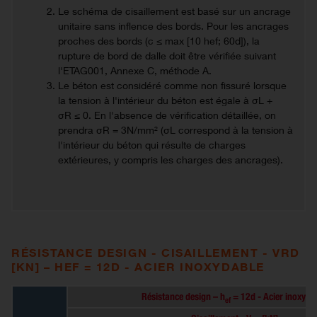
Le schéma de cisaillement est basé sur un ancrage
unitaire sans inflence des bords. Pour les ancrages
proches des bords (c ≤ max [10 hef; 60d]), la
rupture de bord de dalle doit être vérifiée suivant
l'ETAG001, Annexe C, méthode A.
Le béton est considéré comme non fissuré lorsque
la tension à l'intérieur du béton est égale à σL +
σR ≤ 0. En l'absence de vérification détaillée, on
prendra σR = 3N/mm² (σL correspond à la tension à
l'intérieur du béton qui résulte de charges
extérieures, y compris les charges des ancrages).
RÉSISTANCE DESIGN - CISAILLEMENT - VRD
[KN] – HEF = 12D - ACIER INOXYDABLE
Résistance design – h
= 12d - Acier inoxyda
ef