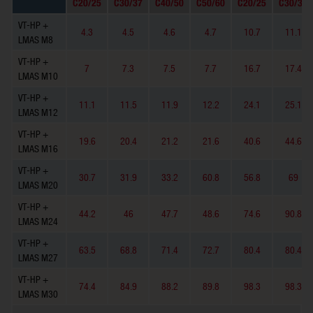
C20/25
C30/37
C40/50
C50/60
C20/25
C30/37
VT-HP +
4.3
4.5
4.6
4.7
10.7
11.1
LMAS M8
VT-HP +
7
7.3
7.5
7.7
16.7
17.4
LMAS M10
VT-HP +
11.1
11.5
11.9
12.2
24.1
25.1
LMAS M12
VT-HP +
19.6
20.4
21.2
21.6
40.6
44.6
LMAS M16
VT-HP +
30.7
31.9
33.2
60.8
56.8
69
LMAS M20
VT-HP +
44.2
46
47.7
48.6
74.6
90.8
LMAS M24
VT-HP +
63.5
68.8
71.4
72.7
80.4
80.4
LMAS M27
VT-HP +
74.4
84.9
88.2
89.8
98.3
98.3
LMAS M30