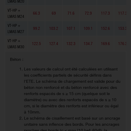
LMAS M20
VT-HP +
66.3
69
71.6
72.9
117.3
117.3
LMAS M24
VT-HP +
99.2
103.2
107.1
109.1
152.6
153.3
LMAS M27
VT-HP +
122.5
127.4
132.3
134.7
169.6
176.3
LMAS M30
Béton :
Les valeurs de calcul ont été calculées en utilisant
les coefficients partiels de sécurité définis dans
l'ETE. Le schéma de chargement est valide pour du
béton non renforcé et du béton renforcé avec des
renforts espacés de s ≥ 15 cm (quelque soit le
diamètre) ou avec des renforts espacés de s ≥ 10
cm, si le diamètre des renforts est inférieur ou égal
à 10mm.
Le schéma de cisaillement est basé sur un ancrage
unitaire sans inflence des bords. Pour les ancrages
proches des bords (c ≤ max [10 hef; 60d]), la