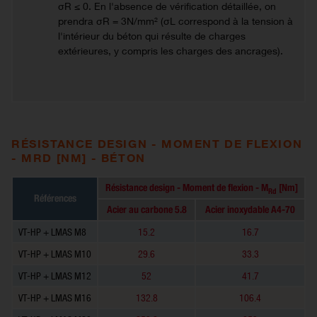
σR ≤ 0. En l'absence de vérification détaillée, on
prendra σR = 3N/mm² (σL correspond à la tension à
l'intérieur du béton qui résulte de charges
extérieures, y compris les charges des ancrages).
RÉSISTANCE DESIGN - MOMENT DE FLEXION
- MRD [NM] - BÉTON
Résistance design - Moment de flexion - M
[Nm]
Rd
Références
Acier au carbone 5.8
Acier inoxydable A4-70
VT-HP + LMAS M8
15.2
16.7
VT-HP + LMAS M10
29.6
33.3
VT-HP + LMAS M12
52
41.7
VT-HP + LMAS M16
132.8
106.4