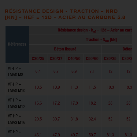
RÉSISTANCE DESIGN - TRACTION – NRD
[KN] – HEF = 12D – ACIER AU CARBONE 5.8
Résistance design - h
= 12d – Acier au carbon
ef
Traction - N
[kN]
Rd
Références
Béton fissuré
Béton no
C20/25
C30/37
C40/50
C50/60
C20/25
C30/37
VT-HP +
6.4
6.7
6.9
7.1
12
12
LMAS M8
VT-HP +
10.5
10.9
11.3
11.5
19.3
19.3
LMAS M10
VT-HP +
16.6
17.2
17.9
18.2
28
28
LMAS M12
VT-HP +
29.5
30.7
31.8
32.4
52
52
LMAS M16
VT-HP +
46.1
47.9
49.7
50.7
81.3
81.3