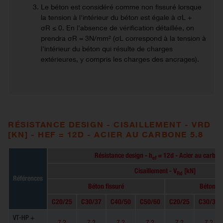
Le béton est considéré comme non fissuré lorsque
la tension à l'intérieur du béton est égale à σL +
σR ≤ 0. En l'absence de vérification détaillée, on
prendra σR = 3N/mm² (σL correspond à la tension à
l'intérieur du béton qui résulte de charges
extérieures, y compris les charges des ancrages).
RÉSISTANCE DESIGN - CISAILLEMENT - VRD
[KN] - HEF = 12D - ACIER AU CARBONE 5.8
Résistance design - h
= 12d - Acier au carbon
ef
Cisaillement - V
[kN]
Rd
Références
Béton fissuré
Béton no
C20/25
C30/37
C40/50
C50/60
C20/25
C30/37
VT-HP +
7.2
7.2
7.2
7.2
7.2
7.2