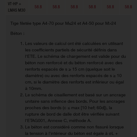
VT-HP +
58.8
58.8
58.8
58.8
58.8
58.8
LMAS M30
Tige filetée type A4-70 pour M≤24 et A4-50 pour M>24
Béton :
Les valeurs de calcul ont été calculées en utilisant
les coefficients partiels de sécurité définis dans
l'ETE. Le schéma de chargement est valide pour du
béton non renforcé et du béton renforcé avec des
renforts espacés de s ≥ 15 cm (quelque soit le
diamètre) ou avec des renforts espacés de s ≥ 10
cm, si le diamètre des renforts est inférieur ou égal
à 10mm.
Le schéma de cisaillement est basé sur un ancrage
unitaire sans inflence des bords. Pour les ancrages
proches des bords (c ≤ max [10 hef; 60d]), la
rupture de bord de dalle doit être vérifiée suivant
l'ETAG001, Annexe C, méthode A.
Le béton est considéré comme non fissuré lorsque
la tension à l'intérieur du béton est égale à σL +