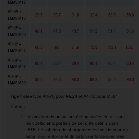
LMAS M12
VT-HP +
29.5
30.7
31.8
32.4
58.8
58.8
LMAS M16
VT-HP +
46.1
47.9
49.7
91.2
91.4
91.4
LMAS M20
VT-HP +
66.3
69
71.6
72.9
132.1
132.1
LMAS M24
VT-HP +
80.4
80.4
80.4
80.4
80.4
80.4
LMAS M27
VT-HP +
98.3
98.3
98.3
98.3
98.3
98.3
LMAS M30
Tige filetée type A4-70 pour M≤24 et A4-50 pour M>24
Béton :
Les valeurs de calcul ont été calculées en utilisant
les coefficients partiels de sécurité définis dans
l'ETE. Le schéma de chargement est valide pour du
béton non renforcé et du béton renforcé avec des