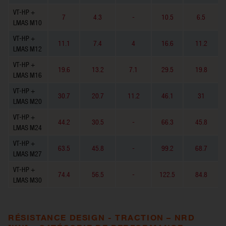
VT-HP +
7
4.3
-
10.5
6.5
LMAS M10
VT-HP +
11.1
7.4
4
16.6
11.2
LMAS M12
VT-HP +
19.6
13.2
7.1
29.5
19.8
LMAS M16
VT-HP +
30.7
20.7
11.2
46.1
31
LMAS M20
VT-HP +
44.2
30.5
-
66.3
45.8
LMAS M24
VT-HP +
63.5
45.8
-
99.2
68.7
LMAS M27
VT-HP +
74.4
56.5
-
122.5
84.8
LMAS M30
RÉSISTANCE DESIGN - TRACTION – NRD