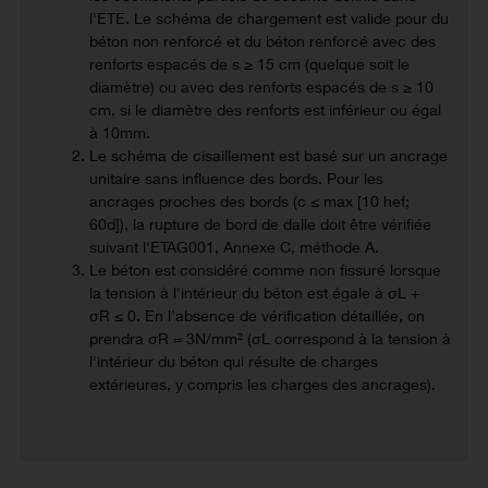
l'ETE. Le schéma de chargement est valide pour du
béton non renforcé et du béton renforcé avec des
renforts espacés de s ≥ 15 cm (quelque soit le
diamètre) ou avec des renforts espacés de s ≥ 10
cm, si le diamètre des renforts est inférieur ou égal
à 10mm.
Le schéma de cisaillement est basé sur un ancrage
unitaire sans influence des bords. Pour les
ancrages proches des bords (c ≤ max [10 hef;
60d]), la rupture de bord de dalle doit être vérifiée
suivant l'ETAG001, Annexe C, méthode A.
Le béton est considéré comme non fissuré lorsque
la tension à l'intérieur du béton est égale à σL +
σR ≤ 0. En l'absence de vérification détaillée, on
prendra σR = 3N/mm² (σL correspond à la tension à
l'intérieur du béton qui résulte de charges
extérieures, y compris les charges des ancrages).