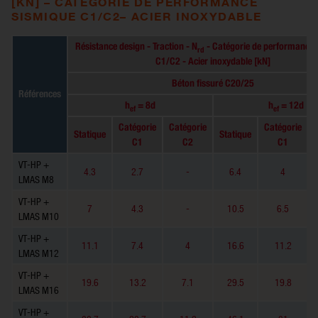
[KN] – CATÉGORIE DE PERFORMANCE
SISMIQUE C1/C2– ACIER INOXYDABLE
Résistance design - Traction - N
- Catégorie de performance 
rd
C1/C2 - Acier inoxydable [kN]
Béton fissuré C20/25
Références
h
= 8d
h
= 12d
ef
ef
Catégorie
Catégorie
Catégorie
Statique
Statique
C1
C2
C1
VT-HP +
4.3
2.7
-
6.4
4
LMAS M8
VT-HP +
7
4.3
-
10.5
6.5
LMAS M10
VT-HP +
11.1
7.4
4
16.6
11.2
LMAS M12
VT-HP +
19.6
13.2
7.1
29.5
19.8
LMAS M16
VT-HP +