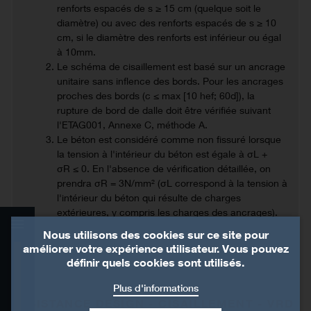
renforts espacés de s ≥ 15 cm (quelque soit le
diamètre) ou avec des renforts espacés de s ≥ 10
cm, si le diamètre des renforts est inférieur ou égal
à 10mm.
Le schéma de cisaillement est basé sur un ancrage
unitaire sans inflence des bords. Pour les ancrages
proches des bords (c ≤ max [10 hef; 60d]), la
rupture de bord de dalle doit être vérifiée suivant
l'ETAG001, Annexe C, méthode A.
Le béton est considéré comme non fissuré lorsque
la tension à l'intérieur du béton est égale à σL +
σR ≤ 0. En l'absence de vérification détaillée, on
prendra σR = 3N/mm² (σL correspond à la tension à
l'intérieur du béton qui résulte de charges
extérieures, y compris les charges des ancrages).
Nous utilisons des cookies sur ce site pour
améliorer votre expérience utilisateur. Vous pouvez
Présentation
définir quels cookies sont utilisés.
Plus d'informations
Données techniques
RÉSISTANCE DESIGN - CISAILLEMENT - VRD