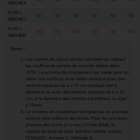
LMAS M24
VT-HP +
92
92
92
92
92
92
LMAS M27
VT-HP +
112
112
112
112
112
112
LMAS M30
Béton :
Les valeurs de calcul ont été calculées en utilisant
les coefficients partiels de sécurité définis dans
l'ETE. Le schéma de chargement est valide pour du
béton non renforcé et du béton renforcé avec des
renforts espacés de s ≥ 15 cm (quelque soit le
diamètre) ou avec des renforts espacés de s ≥ 10
cm, si le diamètre des renforts est inférieur ou égal
à 10mm.
Le schéma de cisaillement est basé sur un ancrage
unitaire sans inflence des bords. Pour les ancrages
proches des bords (c ≤ max [10 hef; 60d]), la
rupture de bord de dalle doit être vérifiée suivant
l'ETAG001, Annexe C, méthode A.