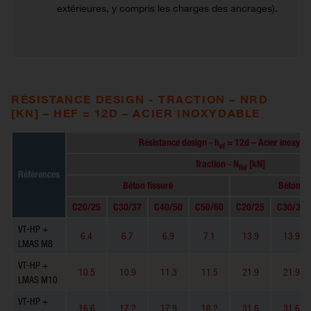
extérieures, y compris les charges des ancrages).
RÉSISTANCE DESIGN - TRACTION – NRD
[KN] – HEF = 12D – ACIER INOXYDABLE
Résistance design - h
= 12d – Acier inoxyda
ef
Traction - N
[kN]
Rd
Références
Béton fissuré
Béton no
C20/25
C30/37
C40/50
C50/60
C20/25
C30/37
VT-HP +
6.4
6.7
6.9
7.1
13.9
13.9
LMAS M8
VT-HP +
10.5
10.9
11.3
11.5
21.9
21.9
LMAS M10
VT-HP +
16.6
17.2
17.9
18.2
31.6
31.6