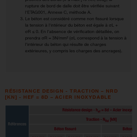
rupture de bord de dalle doit être vérifiée suivant
l'ETAG001, Annexe C, méthode A.
Le béton est considéré comme non fissuré lorsque
la tension à l'intérieur du béton est égale à σL +
σR ≤ 0. En l'absence de vérification détaillée, on
prendra σR = 3N/mm² (σL correspond à la tension à
l'intérieur du béton qui résulte de charges
extérieures, y compris les charges des ancrages).
RÉSISTANCE DESIGN - TRACTION – NRD
[KN] - HEF = 8D – ACIER INOXYDABLE
Résistance design - h
= 8d – Acier inoxydab
ef
Traction - N
[kN]
Rd
Références
Béton fissuré
Béton no