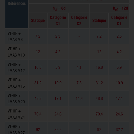
Références
h
= 8d
h
= 12d
ef
ef
Catégorie
Catégorie
Catégorie
Statique
Statique
C1
C2
C1
VT-HP +
7.2
2.3
-
7.2
2.5
LMAS M8
VT-HP +
12
4.2
-
12
4.2
LMAS M10
VT-HP +
16.8
5.9
4.1
16.8
5.9
LMAS M12
VT-HP +
31.2
10.9
7.3
31.2
10.9
LMAS M16
VT-HP +
48.8
17.1
11.4
48.8
17.1
LMAS M20
VT-HP +
70.4
24.6
-
70.4
24.6
LMAS M24
VT-HP +
92
32.2
-
92
32.2
LMAS M27