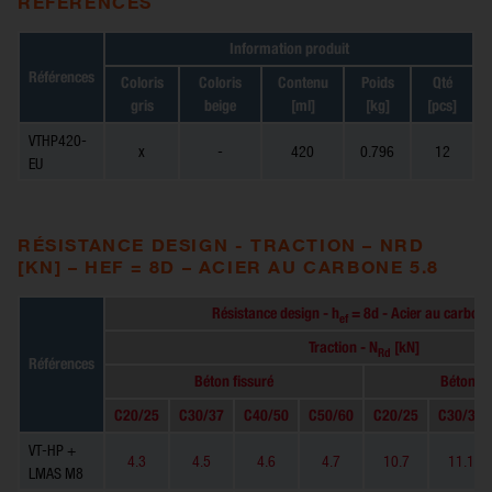
RÉFÉRENCES
Information produit
Références
Coloris
Coloris
Contenu
Poids
Qté
gris
beige
[ml]
[kg]
[pcs]
VTHP420-
x
-
420
0.796
12
EU
RÉSISTANCE DESIGN - TRACTION – NRD
[KN] – HEF = 8D – ACIER AU CARBONE 5.8
Résistance design - h
= 8d - Acier au carbone
ef
Traction - N
[kN]
Rd
Références
Béton fissuré
Béton no
C20/25
C30/37
C40/50
C50/60
C20/25
C30/37
VT-HP +
4.3
4.5
4.6
4.7
10.7
11.1
LMAS M8