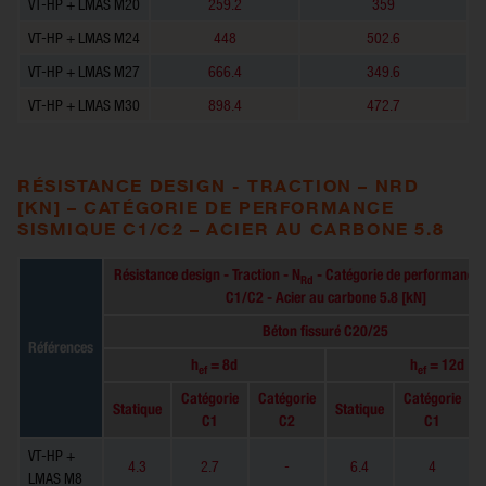
VT-HP + LMAS M20
259.2
359
VT-HP + LMAS M24
448
502.6
VT-HP + LMAS M27
666.4
349.6
VT-HP + LMAS M30
898.4
472.7
RÉSISTANCE DESIGN - TRACTION – NRD
[KN] – CATÉGORIE DE PERFORMANCE
SISMIQUE C1/C2 – ACIER AU CARBONE 5.8
Résistance design - Traction - N
- Catégorie de performance 
Rd
C1/C2 - Acier au carbone 5.8 [kN]
Béton fissuré C20/25
Références
h
= 8d
h
= 12d
ef
ef
Catégorie
Catégorie
Catégorie
Statique
Statique
C1
C2
C1
VT-HP +
4.3
2.7
-
6.4
4
LMAS M8