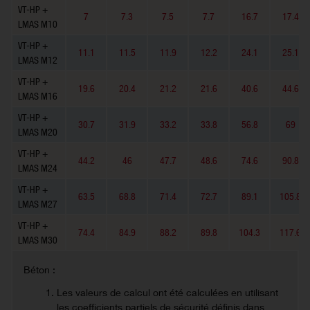
VT-HP +
7
7.3
7.5
7.7
16.7
17.4
LMAS M10
VT-HP +
11.1
11.5
11.9
12.2
24.1
25.1
LMAS M12
VT-HP +
19.6
20.4
21.2
21.6
40.6
44.6
LMAS M16
VT-HP +
30.7
31.9
33.2
33.8
56.8
69
LMAS M20
VT-HP +
44.2
46
47.7
48.6
74.6
90.8
LMAS M24
VT-HP +
63.5
68.8
71.4
72.7
89.1
105.8
LMAS M27
VT-HP +
74.4
84.9
88.2
89.8
104.3
117.6
LMAS M30
Béton :
Les valeurs de calcul ont été calculées en utilisant
les coefficients partiels de sécurité définis dans