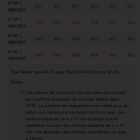
VT-HP +
55.1
55.1
55.1
55.1
55.1
55.1
LMAS M20
VT-HP +
79.5
79.5
79.5
79.5
79.5
79.5
LMAS M24
VT-HP +
48.3
48.3
48.3
48.3
48.3
48.3
LMAS M27
VT-HP +
58.8
58.8
58.8
58.8
58.8
58.8
LMAS M30
Tige filetée type A4-70 pour M≤24 et A4-50 pour M>24
Béton :
Les valeurs de calcul ont été calculées en utilisant
les coefficients partiels de sécurité définis dans
l'ETE. Le schéma de chargement est valide pour du
béton non renforcé et du béton renforcé avec des
renforts espacés de s ≥ 15 cm (quelque soit le
diamètre) ou avec des renforts espacés de s ≥ 10
cm, si le diamètre des renforts est inférieur ou égal
à 10mm.