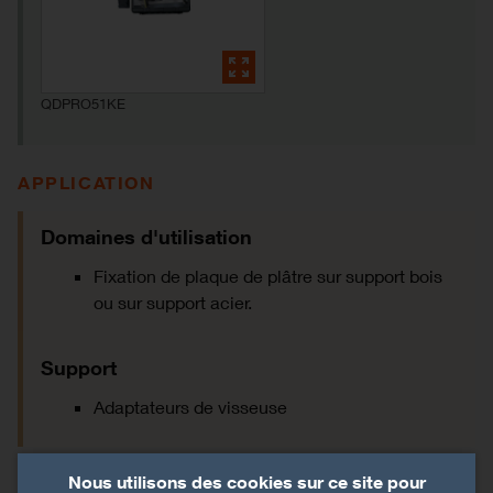
QDPRO51KE
APPLICATION
Domaines d'utilisation
Fixation de plaque de plâtre sur support bois
ou sur support acier.
Support
Adaptateurs de visseuse
Nous utilisons des cookies sur ce site pour