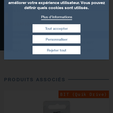
améliorer votre expérience utilisateur. Vous pouvez
définir quels cookies sont utilisés.
DONNÉES TECHNIQUES
Plus d'informations
Présentation
UTILISATION
Tout accepter
Données techniques
Références
Vis compatibles
Personnaliser
QDPRO51E
DWC, DWF, CBSDQ, RDWF, RDPF
Retirer le consentement
Produits associés
Rejeter tout
QDPRO51KE
DWC, DWF, CBSDQ, RDWF, RDPF
PRODUITS ASSOCIÉS
BIT (Quik Drive)