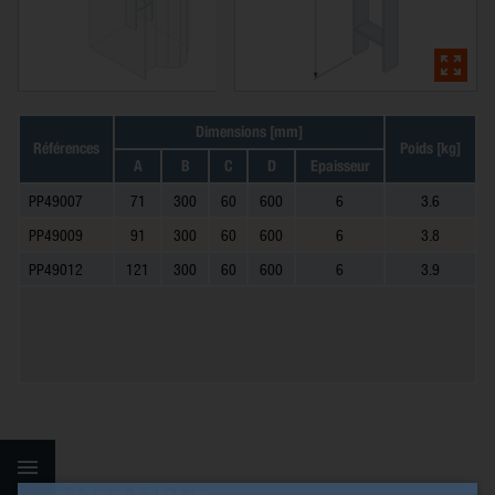
Dimensions [mm]
Références
Poids [kg]
A
B
C
D
Epaisseur
PP49007
71
300
60
600
6
3.6
PP49009
91
300
60
600
6
3.8
PP49012
121
300
60
600
6
3.9
INSTALLATION