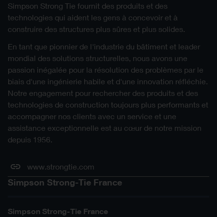
c-pp49012-2d0-np-ptrs-fr.dwg
2D DWG
Simpson Strong Tie fournit des produits et des
technologies qui aident les gens à concevoir et à
c-pp49012-2d0-np-ptrs-fr.pdf
PDF
construire des structures plus sûres et plus solides.
En tant que pionnier de l'industrie du bâtiment et leader
mondial des solutions structurelles, nous avons une
passion inégalée pour la résolution des problèmes par le
biais d'une ingénierie habile et d'une innovation réfléchie.
Notre engagement pour rechercher des produits et des
technologies de construction toujours plus performants et
accompagner nos clients avec un service et une
assistance exceptionnelle est au cœur de notre mission
depuis 1956.
www.strongtie.com
Simpson Strong-Tie France
Simpson Strong-Tie France