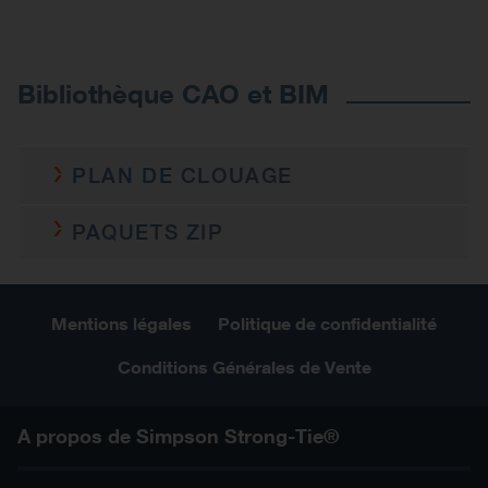
Previous
Next
Bibliothèque CAO et BIM
PLAN DE CLOUAGE
PP49007
PAQUETS ZIP
c-pp49007-2d0-np-ptrs-fr.dwg
2D DWG
2D
c-pp49007-2d0-np-ptrs-fr.pdf
PDF
Mentions légales
Politique de confidentialité
2D DWG ZIP
PP49009
Conditions Générales de Vente
PDF ZIP
c-pp49009-2d0-np-ptrs-fr.dwg
2D DWG
c-pp49009-2d0-np-ptrs-fr.pdf
PDF
A propos de Simpson Strong-Tie®
PP49012