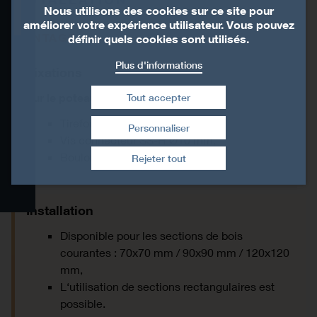
Nous utilisons des cookies sur ce site pour
Présentation
améliorer votre expérience utilisateur. Vous pouvez
MONTAGE
définir quels cookies sont utilisés.
Données techniques
Plus d'informations
Fixations
Installation
Sur le poteau bois
:
Tout accepter
Tirefonds Ø10 mm,
Certification
Personnaliser
Retirer le consentement
Vis connecteur SS-H Ø10 mm,
Boulons Ø10 mm...
Produits associés
Rejeter tout
Bibliothèque CAO et BIM
Installation
Disponible pour les sections de bois
courantes : 70x70 mm / 90x90 mm / 120x120
mm,
L‘utilisation de sections rectangulaires est
possible.