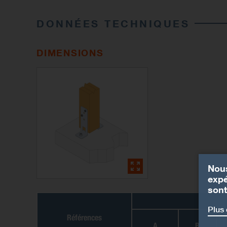
DONNÉES TECHNIQUES
DIMENSIONS
Nous
expé
sont
Plus 
Références
A
B