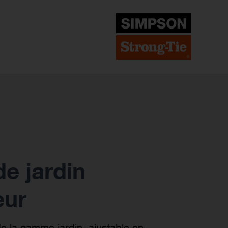
e jardin
eur
 la gamme jardin, ajustable en