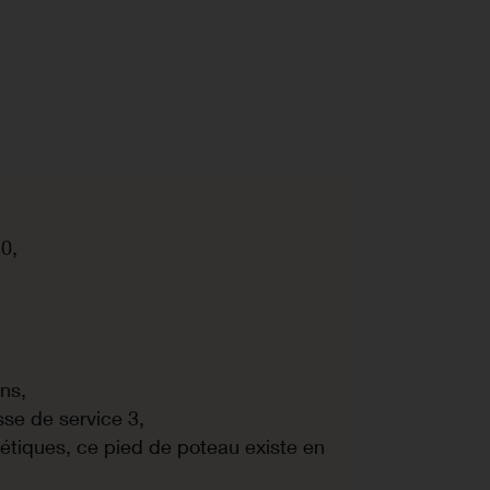
0,
ns,
se de service 3,
tiques, ce pied de poteau existe en