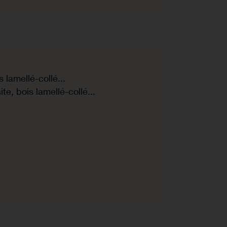
 lamellé-collé...
te, bois lamellé-collé...