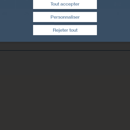
Tout accepter
Ø12
60
25
3
4
Personnaliser
Retirer le consentement
Rejeter tout