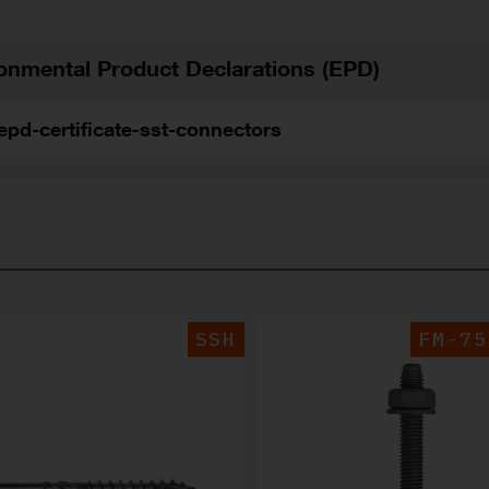
onmental Product Declarations (EPD)
epd-certificate-sst-connectors
SSH
FM-75