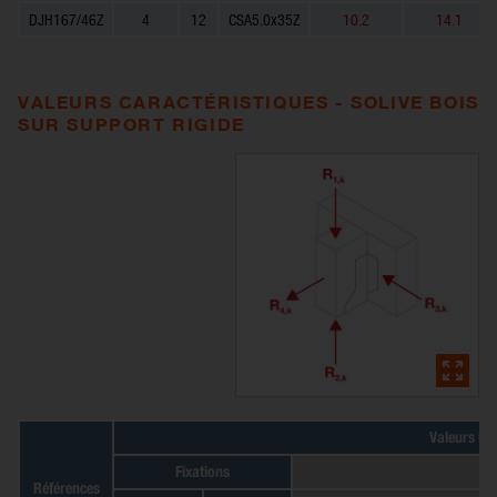
DJH167/46Z
4
12
CSA5.0x35Z
10.2
14.1
VALEURS CARACTÉRISTIQUES - SOLIVE BOIS
SUR SUPPORT RIGIDE
Valeurs Car
Fixations
Références