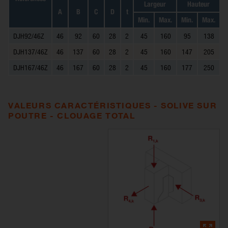
Largeur
Hauteur
A
B
C
D
t
Min.
Max.
Min.
Max.
DJH92/46Z
46
92
60
28
2
45
160
95
138
DJH137/46Z
46
137
60
28
2
45
160
147
205
DJH167/46Z
46
167
60
28
2
45
160
177
250
VALEURS CARACTÉRISTIQUES - SOLIVE SUR
POUTRE - CLOUAGE TOTAL