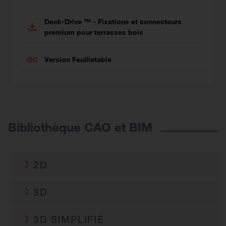
Deck-Drive ™ - Fixations et connecteurs
premium pour terrasses bois
Version Feuilletable
Bibliothèque CAO et BIM
2D
DJH137/46Z
3D
c-djh137-46z-2do-cad-mult-
2D DWG
DJH137/46Z
prod.dwg
3D SIMPLIFIÉ