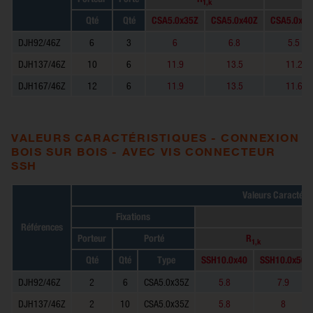
1,k
Qté
Qté
CSA5.0x35Z
CSA5.0x40Z
CSA5.0x35
DJH92/46Z
6
3
6
6.8
5.5
DJH137/46Z
10
6
11.9
13.5
11.2
DJH167/46Z
12
6
11.9
13.5
11.6
VALEURS CARACTÉRISTIQUES - CONNEXION
BOIS SUR BOIS - AVEC VIS CONNECTEUR
SSH
Valeurs Caractéris
Fixations
Références
Porteur
Porté
R
1,k
Qté
Qté
Type
SSH10.0x40
SSH10.0x50
DJH92/46Z
2
6
CSA5.0x35Z
5.8
7.9
DJH137/46Z
2
10
CSA5.0x35Z
5.8
8