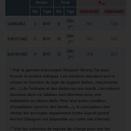
Porteur
Porté
R
1.k
Qté
Type
Qté
Type
CSA5.0x35Z
CSA5.0x40Z
CSA-
DJH92/46Z
2
Ø10*
6
9.4
12.6
Z**
CSA-
DJH137/46Z
2
Ø10*
10
14.2
14.2
Z**
CSA-
DJH167/46Z
4
Ø10*
12
18.9
22.7
Z**
* Voir la gamme d'ancrages Simpson Strong-Tie pour
trouver le produit adéquat. Les solutions standard sont à
choisir en fonction du type de support (béton, maçonnerie
etc ...) de l'entraxe et des distances aux bords. Les valeurs
données dans ce tableau sont données pour une
installation en pleine dalle. Pour tout autre condition
d'installation (proche des bords,...), le concepteur doit
vérifier les ancrages séparement (notre logicel gratuit
Anchor Designer est disponible sur notre site internet).
** Voir les colonnes de reprise de charge pour voir les