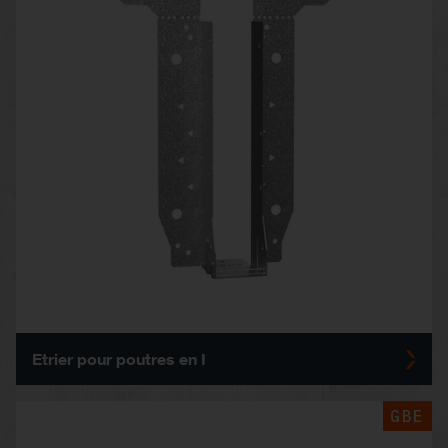
Etrier pour poutres en I
GBE