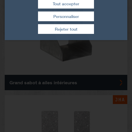
Tout accepter
Personnaliser
Retirer le consentement
Rejeter tout
Grand sabot à ailes intérieures
JHA