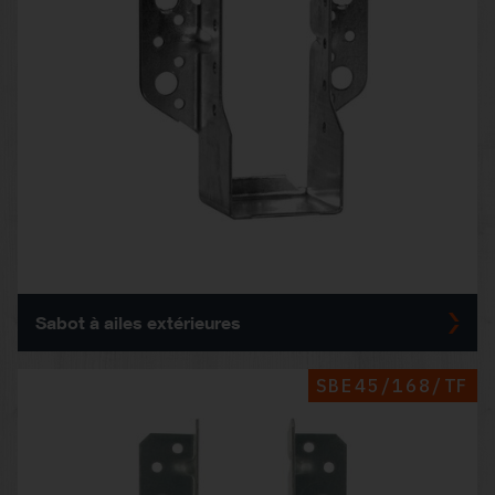
Sabot à ailes extérieures
SBE45/168/TF