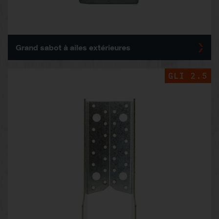
Grand sabot à ailes extérieures
GLI 2.5