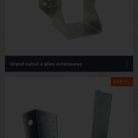
Grand sabot à ailes extérieures
GSEXL