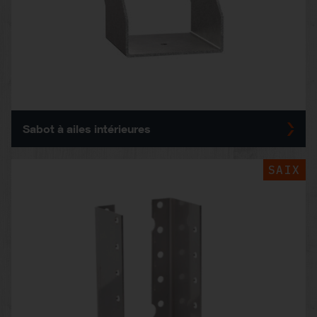
Sabot à ailes intérieures
SAIX