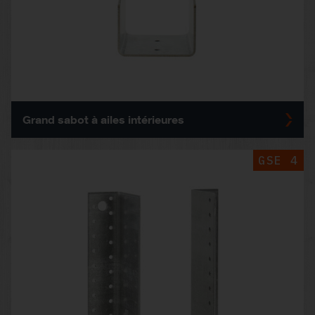
Grand sabot à ailes intérieures
GSE 4