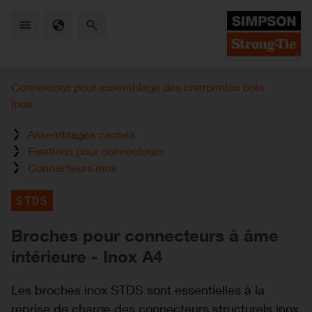
Skip
to
main
content
Connexions pour assemblage des charpentes bois
Inox
Assemblages cachés
Fixations pour connecteurs
Connecteurs inox
STDS
Broches pour connecteurs à âme
intérieure - Inox A4
Les broches inox STDS sont essentielles à la
reprise de charge des connecteurs structurels inox