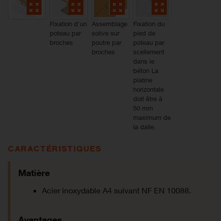
Fixation d'un
Assemblage
Fixation du
poteau par
solive sur
pied de
broches
poutre par
poteau par
broches
scellement
dans le
béton La
platine
horizontale
doit être à
50 mm
maximum de
la dalle.
CARACTÉRISTIQUES
Matière
Acier inoxydable A4 suivant NF EN 10088.
Avantages