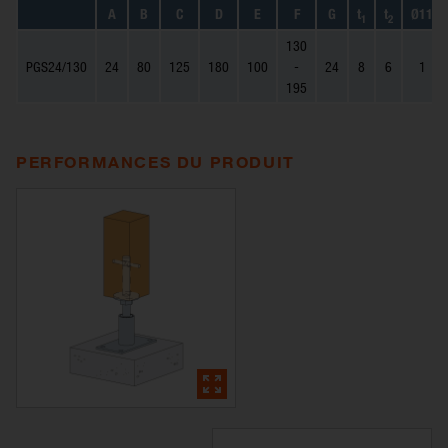
A
B
C
D
E
F
G
t
t
Ø11
1
2
130
PGS24/130
24
80
125
180
100
-
24
8
6
1
195
PERFORMANCES DU PRODUIT