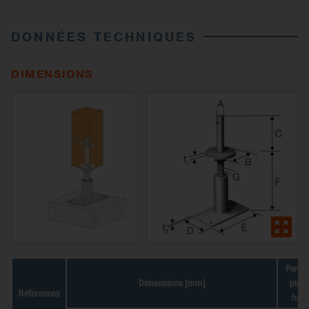
DONNÉES TECHNIQUES
DIMENSIONS
Perça
Dimensions [mm]
plati
Références
haut