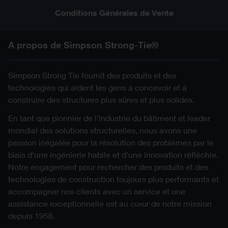
c-pgs24-130-3d-cad-mult-prod.stl
STL
Conditions Générales de Vente
DXF ZIP
PDF ZIP
A propos de Simpson Strong-Tie®
3D/3D simplifié
Simpson Strong Tie fournit des produits et des
IFC ZIP
technologies qui aident les gens à concevoir et à
construire des structures plus sûres et plus solides.
SAT ZIP
En tant que pionnier de l'industrie du bâtiment et leader
mondial des solutions structurelles, nous avons une
SKP ZIP
passion inégalée pour la résolution des problèmes par le
biais d'une ingénierie habile et d'une innovation réfléchie.
STL ZIP
Notre engagement pour rechercher des produits et des
technologies de construction toujours plus performants et
accompagner nos clients avec un service et une
assistance exceptionnelle est au cœur de notre mission
depuis 1956.