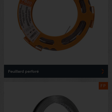
Feuillard perforé
FP