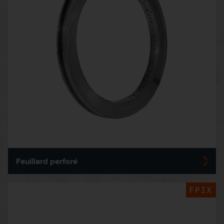
Feuillard perforé
FPIX