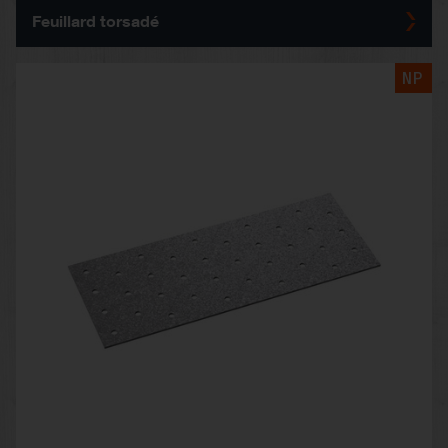
Feuillard torsadé
NP