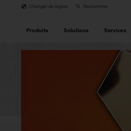
Skip
Changer de région
Rechercher
to
main
content
Produits
Solutions
Services
Une innovation p