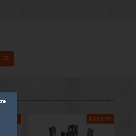
tre
BR255
AG527P