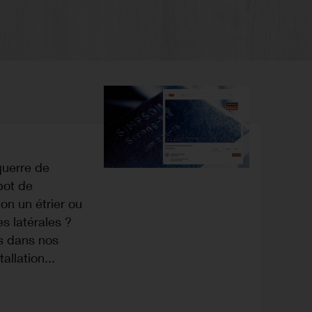
uerre de
bot de
ton un étrier ou
es latérales ?
s dans nos
allation...