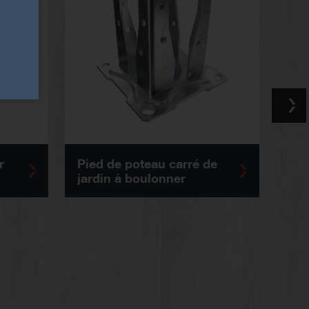
r
Pied de poteau carré de
Pied d
jardin à boulonner