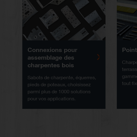
Connexions pour
Point
assemblage des
Charpe
charpentes bois
terras
gamme 
Sabots de charpente, équerres,
tout fix
pieds de poteaux, choisissez
parmi plus de 1000 solutions
pour vos applications.