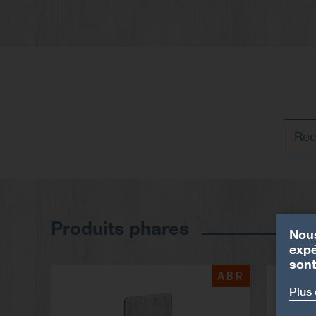
Produits phares
Nous
expé
sont
ABR
Plus 