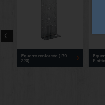
Equerre renforcée (170
Equerr
220)
Finiti