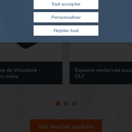
Tout accepter
Personnaliser
Retirer le consentement
Rejeter tout
e de structure -
Equerre renforcée pou
on noire
CLT
Voir tous les produits