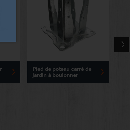
r
Pied de poteau carré de
Pied d
jardin à boulonner