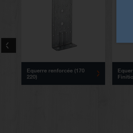
Equerre renforcée (170
Equerr
220)
Finiti