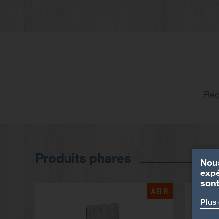
Produits phares
Nous
expé
sont
ABR
Plus 