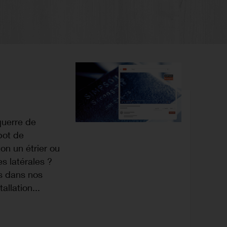
uerre de
bot de
ton un étrier ou
es latérales ?
s dans nos
allation...