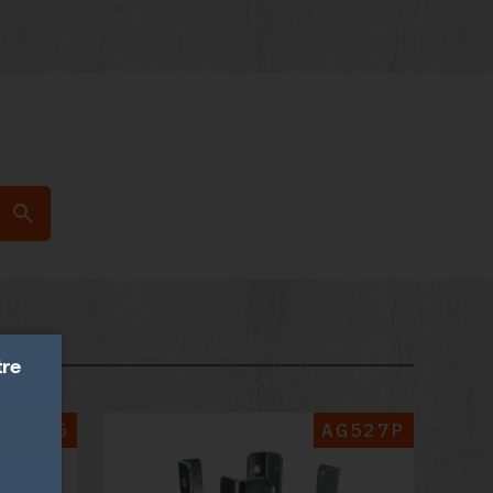
tre
BR255
AG527P