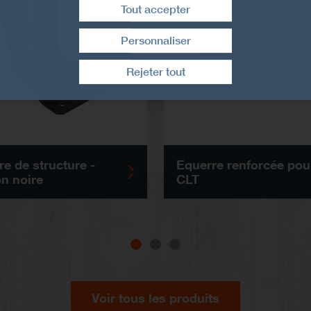
Tout accepter
Personnaliser
Retirer le consentement
Rejeter tout
e de structure -
Equerre renforcée pou
on noire
CLT
Voir tous les produits