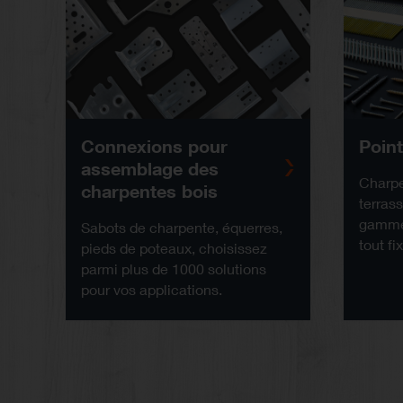
Connexions pour
Point
assemblage des
Charpe
charpentes bois
terras
gamme 
Sabots de charpente, équerres,
tout fix
pieds de poteaux, choisissez
parmi plus de 1000 solutions
pour vos applications.