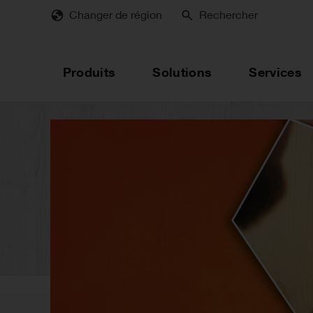
Skip
Changer de région
Rechercher
to
main
content
Produits
Solutions
Services
Une innovation p